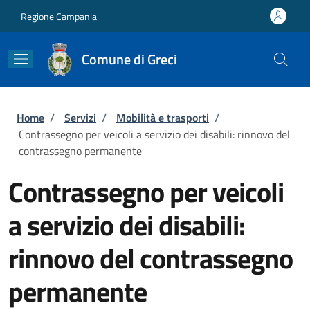
Salta al contenuto principale
Skip to footer content
Regione Campania
Comune di Greci
Briciole di pane
Home
/
Servizi
/
Mobilità e trasporti
/
Contrassegno per veicoli a servizio dei disabili: rinnovo del
contrassegno permanente
Contrassegno per veicoli
a servizio dei disabili:
rinnovo del contrassegno
permanente