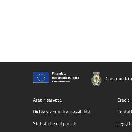
Comune di Gr
Footer menu
Area riservata
Crediti
Dichiarazione di accessibilità
Contatt
Statistiche del portale
Leggi l