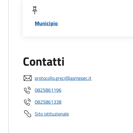
Municipio
Contatti
protocollo.greci@asmepec.it
0825861196
0825861338
Sito istituzionale