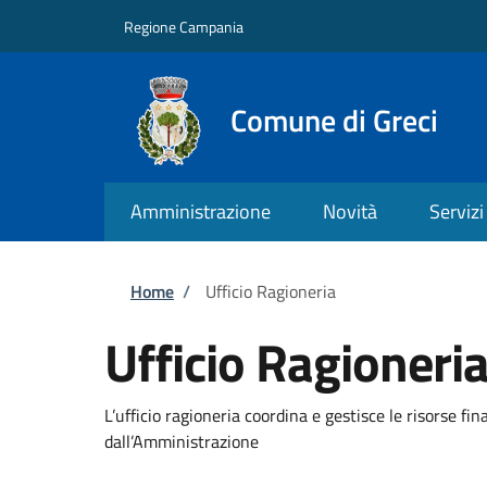
Salta al contenuto principale
Skip to footer content
Regione Campania
Comune di Greci
Amministrazione
Novità
Servizi
Briciole di pane
Home
/
Ufficio Ragioneria
Ufficio Ragioneri
L’ufficio ragioneria coordina e gestisce le risorse fin
dall’Amministrazione