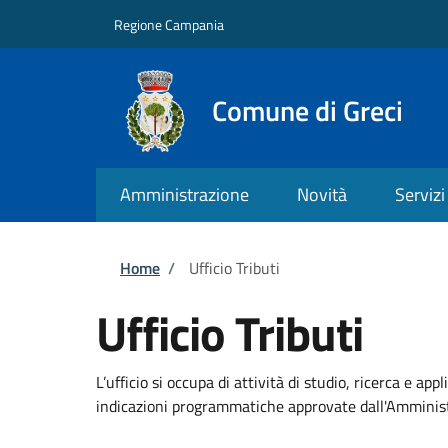
Salta al contenuto principale
Skip to footer content
Regione Campania
Comune di Greci
Amministrazione
Novità
Servizi
Briciole di pane
Home
/
Ufficio Tributi
Ufficio Tributi
L’ufficio si occupa di attività di studio, ricerca e ap
indicazioni programmatiche approvate dall'Amminis