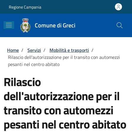
Salta al contenuto principale
Skip to footer content
Regione Campania
Comune di Greci
Briciole di pane
Home
/
Servizi
/
Mobilità e trasporti
/
Rilascio dell'autorizzazione per il transito con automezzi
pesanti nel centro abitato
Rilascio
dell'autorizzazione per il
transito con automezzi
pesanti nel centro abitato