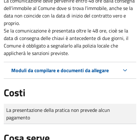
La comunicazione deve pervenire
entro 48 ore
dalla consegna
dell’immobile al Comune dove si trova l’immobile, anche se la
data non coincide con la data di inizio del contratto vero e
proprio.
Se la comunicazione è presentata oltre le 48 ore, cioè se la
data di consegna delle chiavi è antecedente di due giorni, il
Comune è obbligato a segnalarlo alla polizia locale che
applicherà le sanzioni previste.
Moduli da compilare e documenti da allegare
Costi
Tipo di pagamento
Importo
La presentazione della pratica non prevede alcun
pagamento
Cosa serve