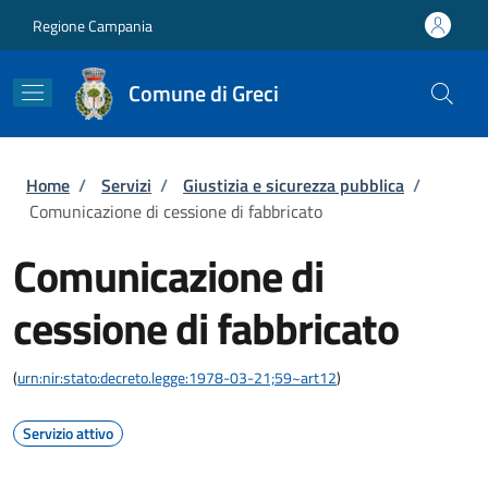
Salta al contenuto principale
Skip to footer content
Regione Campania
Comune di Greci
Briciole di pane
Home
/
Servizi
/
Giustizia e sicurezza pubblica
/
Comunicazione di cessione di fabbricato
Comunicazione di
cessione di fabbricato
(
urn:nir:stato:decreto.legge:1978-03-21;59~art12
)
Servizio attivo