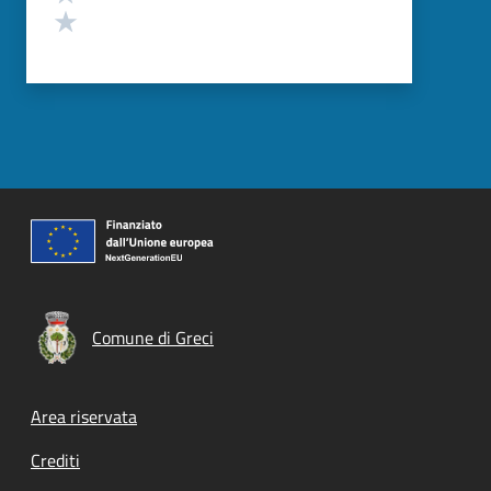
Valuta 1 stelle su 5
Comune di Greci
Footer menu
Area riservata
Crediti