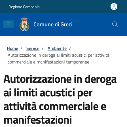
Salta al contenuto principale
Skip to footer content
Regione Campania
Comune di Greci
Briciole di pane
Home
/
Servizi
/
Ambiente
/
Autorizzazione in deroga ai limiti acustici per attività
commerciale e manifestazioni temporanee
Autorizzazione in deroga
ai limiti acustici per
attività commerciale e
manifestazioni