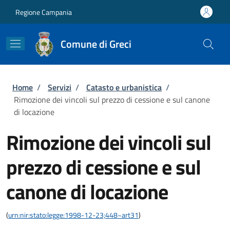
Salta al contenuto principale
Skip to footer content
Regione Campania
Comune di Greci
Briciole di pane
Home
/
Servizi
/
Catasto e urbanistica
/
Rimozione dei vincoli sul prezzo di cessione e sul canone
di locazione
Rimozione dei vincoli sul
prezzo di cessione e sul
canone di locazione
(
urn:nir:stato:legge:1998-12-23;448~art31
)