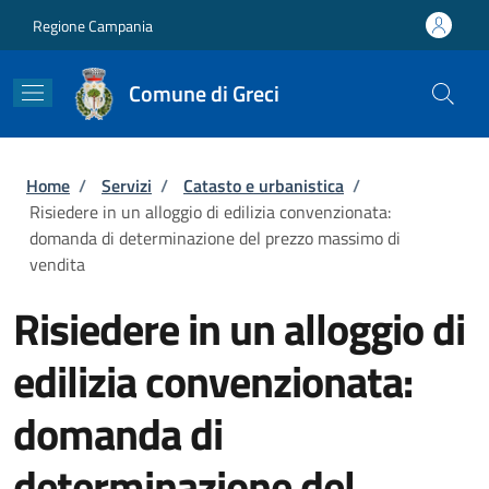
Salta al contenuto principale
Skip to footer content
Regione Campania
Comune di Greci
Briciole di pane
Home
/
Servizi
/
Catasto e urbanistica
/
Risiedere in un alloggio di edilizia convenzionata:
domanda di determinazione del prezzo massimo di
vendita
Risiedere in un alloggio di
edilizia convenzionata:
domanda di
determinazione del