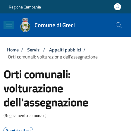
Salta al contenuto principale
Skip to footer content
Regione Campania
Comune di Greci
Briciole di pane
Home
/
Servizi
/
Appalti pubblici
/
Orti comunali: volturazione dell'assegnazione
Orti comunali:
volturazione
dell'assegnazione
(Regolamento comunale)
Servizio attivo