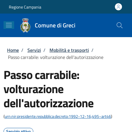
Salta al contenuto principale
Skip to footer content
Regione Campania
Comune di Greci
Briciole di pane
Home
/
Servizi
/
Mobilità e trasporti
/
Passo carrabile: volturazione dell'autorizzazione
Passo carrabile:
volturazione
dell'autorizzazione
(
urn:nir:presidente.repubblica:decreto:1992-12-16;495~art46
)
Servizio attivo