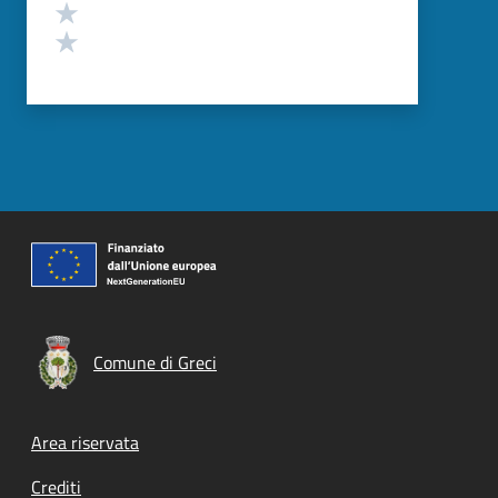
Valuta 2 stelle su 5
Valuta 1 stelle su 5
Comune di Greci
Footer menu
Area riservata
Crediti