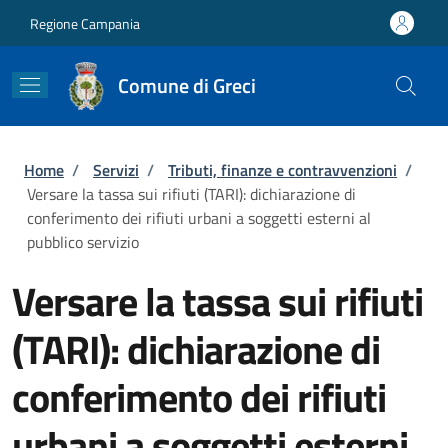
Salta al contenuto principale
Skip to footer content
Regione Campania
Comune di Greci
Briciole di pane
Home
/
Servizi
/
Tributi, finanze e contravvenzioni
/
Versare la tassa sui rifiuti (TARI): dichiarazione di
conferimento dei rifiuti urbani a soggetti esterni al
pubblico servizio
Versare la tassa sui rifiuti
(TARI): dichiarazione di
conferimento dei rifiuti
urbani a soggetti esterni