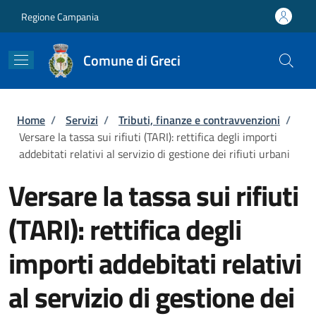
Salta al contenuto principale
Skip to footer content
Regione Campania
Comune di Greci
Briciole di pane
Home
/
Servizi
/
Tributi, finanze e contravvenzioni
/
Versare la tassa sui rifiuti (TARI): rettifica degli importi
addebitati relativi al servizio di gestione dei rifiuti urbani
Versare la tassa sui rifiuti
(TARI): rettifica degli
importi addebitati relativi
al servizio di gestione dei