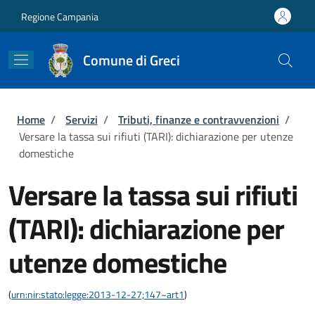
Salta al contenuto principale
Skip to footer content
Regione Campania
Comune di Greci
Briciole di pane
Home
/
Servizi
/
Tributi, finanze e contravvenzioni
/
Versare la tassa sui rifiuti (TARI): dichiarazione per utenze
domestiche
Versare la tassa sui rifiuti
(TARI): dichiarazione per
utenze domestiche
(
urn:nir:stato:legge:2013-12-27;147~art1
)