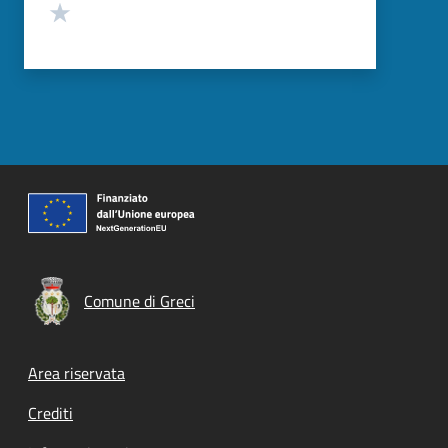
Valuta 1 stelle su 5
Comune di Greci
Footer menu
Area riservata
Crediti