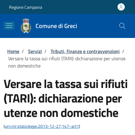
Salta al contenuto principale
Skip to footer content
Regione Campania
Comune di Greci
Briciole di pane
Home
/
Servizi
/
Tributi, finanze e contravvenzioni
/
Versare la tassa sui rifiuti (TARI): dichiarazione per utenze
non domestiche
Versare la tassa sui rifiuti
(TARI): dichiarazione per
utenze non domestiche
(
urn:nir:stato:legge:2013-12-27;147~art1
)