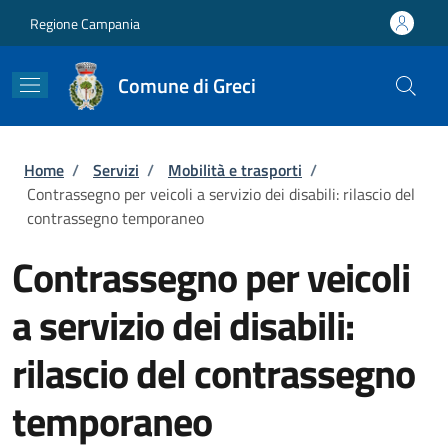
Salta al contenuto principale
Skip to footer content
Regione Campania
Comune di Greci
Briciole di pane
Home
/
Servizi
/
Mobilità e trasporti
/
Contrassegno per veicoli a servizio dei disabili: rilascio del
contrassegno temporaneo
Contrassegno per veicoli
a servizio dei disabili:
rilascio del contrassegno
temporaneo