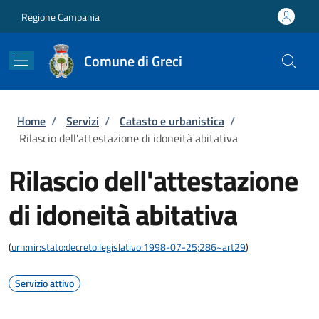
Salta al contenuto principale
Skip to footer content
Regione Campania
Comune di Greci
Briciole di pane
Home
/
Servizi
/
Catasto e urbanistica
/
Rilascio dell'attestazione di idoneità abitativa
Rilascio dell'attestazione
di idoneità abitativa
(
urn:nir:stato:decreto.legislativo:1998-07-25;286~art29
)
Servizio attivo