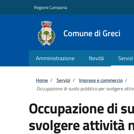
Salta al contenuto principale
Skip to footer content
Regione Campania
Comune di Greci
Amministrazione
Novità
Servizi
Briciole di pane
Home
/
Servizi
/
Imprese e commercio
/
Occupazione di suolo pubblico per svolgere attiv
Occupazione di su
svolgere attività 